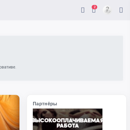
2
рвативе.
Партнёры