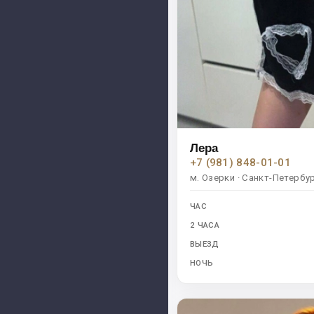
Лера
+7 (981) 848-01-01
м. Озерки · Санкт-Петербу
ЧАС
2 ЧАСА
ВЫЕЗД
НОЧЬ