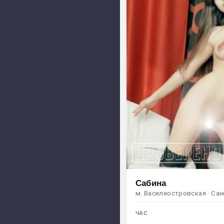
Сабина
м. Василеостровская · Са
ЧАС