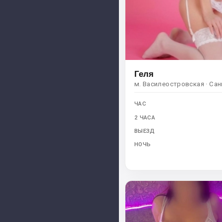
Геля
м. Василеостровская · Са
ЧАС
2 ЧАСА
ВЫЕЗД
НОЧЬ