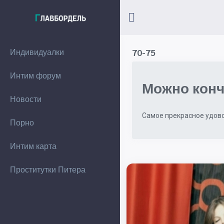
Индивидуалки
70-75
Интим форум
Можно конч
Новости
Самое прекрасное удово
Порно
Интим карта
Проститутки Питера